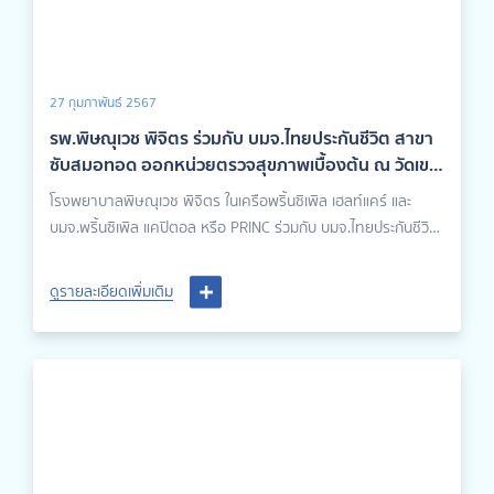
27 กุมภาพันธ์ 2567
รพ.พิษณุเวช พิจิตร ร่วมกับ บมจ.ไทยประกันชีวิต สาขา
ซับสมอทอด ออกหน่วยตรวจสุขภาพเบื้องต้น ณ วัดเขา
นางต่วม จ.นครสวรรค์
โรงพยาบาลพิษณุเวช พิจิตร ในเครือพริ้นซิเพิล เฮลท์แคร์ และ
บมจ.พริ้นซิเพิล แคปิตอล หรือ PRINC ร่วมกับ บมจ.ไทยประกันชีวิต
สาขาซับสมอทอด ออกหน่วยตรวจสุขภาพเบื้องต้น ณ วัดเขานาง
ต่วม ต.บ่อรัง อ.หนองบัว จ.นครสวรรค์ ภายในงานมีบริการวัด
ดูรายละเอียดเพิ่มเติม
ความดัน ตรวจมวลร่างกายด้วยเครื่อง Inbody จากสหวิชาชีพผู้
เชี่ยวชาญ และมีผู้สนใจเข้าร่วมตรวจสุขภาพในครั้งนี้ประมาณ 60
ท่าน