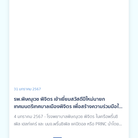
31 มกราคม 2567
รพ.พิษณุเวช พิจิตร เข้าเยี่ยมสวัสดีปีใหม่นายก
เทศมนตรีเทศบาลเมืองพิจิตร เพื่อสร้างความร่วมมือใน
การดำเนินงานกิจกรรมดูแลชาวพิจิตร 12 มกราคม
4 มกราคม 2567 - โรงพยาบาลพิษณุเวช พิจิตร ในเครือพริ้นซิ
2567
เพิล เฮลท์แคร์ และ บมจ.พริ้นซิเพิล แคปิตอล หรือ PRINC นำโดย
นายเเพทย์วิชเวทย์ รักษ์กุลชน ผู้อำนวยการโรงพยาบาลพิษณุเวช