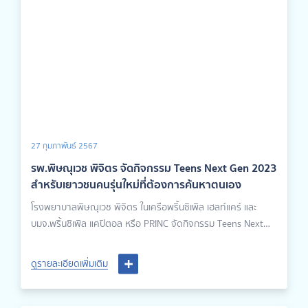
27 กุมภาพันธ์ 2567
รพ.พิษณุเวช พิจิตร จัดกิจกรรม Teens Next Gen 2023
สำหรับเยาวชนคนรุ่นใหม่ที่ต้องการค้นหาตนเอง
โรงพยาบาลพิษณุเวช พิจิตร ในเครือพริ้นซิเพิล เฮลท์แคร์ และ
บมจ.พริ้นซิเพิล แคปิตอล หรือ PRINC จัดกิจกรรม Teens Next
Gen 2023 สำหรับน้อง ๆ ชั้นมัธยมศึกษาตอนปลาย เพื่อแนะนำให้
ได้รู้จักตนเองและสามารถค้นหาตนเองได้ เพื่อการศึกษาต่อและการ
ดูรายละเอียดเพิ่มเติม
ประกอบอาชีพในอนาคต โดยกิจกรรมเต็มไปด้วยความสดใสและ
พลังของเยาวชนชาวพิจิตร สำหรับกิจกรรมในโครงการ Teens
Next Gen มีดังนี้ - กิจกรรมการละลายพฤติกรรม (ice-breaking)