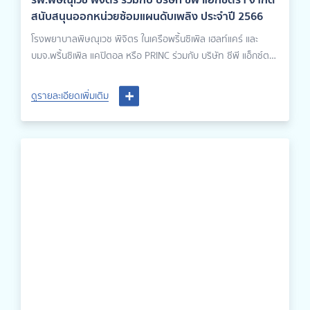
สนับสนุนออกหน่วยซ้อมแผนดับเพลิง ประจำปี 2566
โรงพยาบาลพิษณุเวช พิจิตร ในเครือพริ้นซิเพิล เฮลท์แคร์ และ
บมจ.พริ้นซิเพิล แคปิตอล หรือ PRINC ร่วมกับ บริษัท ซีพี แอ็กซ์ตร้า
จำกัด สนับสนุนออกหน่วยซ้อมแผนดับเพลิงประจำปี2566 (มหาชน)
โดยกิจกรรมครั้งนี้มีสอนการดับเพลิงเบื้องต้น โดยสำนักงาน
ดูรายละเอียดเพิ่มเติม
ป้องกันและบรรเทาสาธารณภัยจังหวัดพิจิตร เข้าร่วมโดยพนักงาน
ทุกแผนกของบริษัทฯ โดยทางโรงพยาบาลพิษณุเวช พิจิตร เป็นผู้
ดูแลในการซักซ้อมเคลื่อนย้ายและลำเลียงผู้ป่วยเพื่อนำส่งรักษา มี
พนักงานเข้าร่วมกว่า 50 ท่าน ณ ห้างสรรพสินค้าแม็คโคร สาขา
พิจิตร ซึ่งการฝึกซ้อมดังกล่าวดำเนินการไปด้วยดี