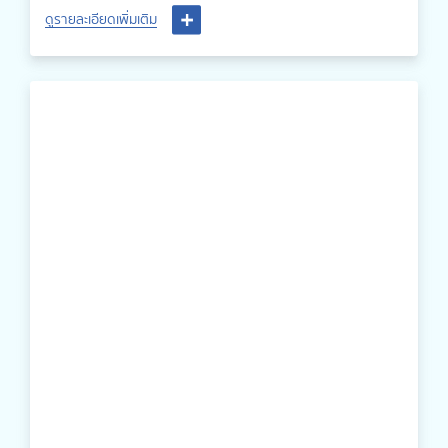
ตรวจสุขภาพเบื้องต้นนอกสถานที่ให้แก่ประชาชนทั่วไป ณ อบต.บ่อ
ดูรายละเอียดเพิ่มเติม
รัง อ.วิเชียรบุรี จ.เพชรบูรณ์ โดยให้บริการตรวจวัดความดันโลหิต,
ตรวจมวลร่างกายด้วยเครื่องInbody และให้คำแนะนำปรึกษาโดย
สหวิชาชีพผู้เชี่ยวชาญ ซึ่งกิจกรรมดังกล่าวมีผู้เข้าร่วมประมาณ 30
ท่าน และได้รับการตอบรับเป็นอย่างดี