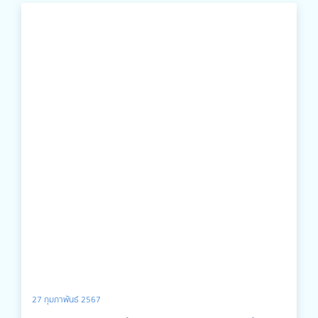
องคมนตรี เป็นประธานในพิธีมอบรางวัลดังกล่าว ซึ่งดำเนินการ
ภายใต้โครงการหนึ่งล้านกล้าความดีตอบแทนคุณแผ่นดิน มูลนิธิ
เพื่อสังคมไทย ทั้งนี้ คณะกรรมการเห็นพ้องต้องกันว่า โรงพยาบาล
พิษณุเวช พิจิตร เป็นองค์กรที่มีคุณภาพในการบริหารจัดการ
สามารถสร้างความประทับใจให้แก่ทุกภาคส่วน อีกทั้งมีกิจกรรม
ตอบแทนคุณแผ่นดินในรูปแบบต่าง ๆ ที่เป็นประโยชน์ต่อสังคมและ
ประเทศชาติจึงมีความเหมาะสมกับการได้รับเกียรติในรางวัลดัง
กล่าว
27 กุมภาพันธ์ 2567