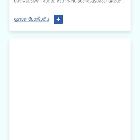
บมจ.พริ้นซิเพิล แคปิตอล หรือ PRINC รับรางวัลรองชนะเลิศอันดับ
2 ในการประกวดนางนพมาศและนางนพมาศสีรุ้ง ประจำปี 2566
เพื่อสืบสานประเพณีอันดีงามของไทย และประชาสัมพันธ์ตำบลท่า
ดูรายละเอียดเพิ่มเติม
ฬ่อให้เป็นที่รู้จักมากยิ่งขึ้น จัดโดยเทศบาลตำบลท่าฬ่อ อ.เมือง
จ.พิจิตร โดยส่งคุณดนุพร น้อยบุตร และ คุณกฤษณา แสงอินทร์
(ชนะเลิศอันดับ 2) เจ้าหน้าที่สื่อสารการตลาด เข้าร่วมการประกวด
ในครั้งนี้