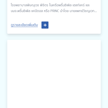
พ่อหลวงกง พิจิตร “๑๐๑ ปี ศรัทธา มั่นคง”
โรงพยาบาลพิษณุเวช พิจิตร ในเครือพริ้นซิเพิล เฮลท์แคร์ และ
บมจ.พริ้นซิเพิล แคปิตอล หรือ PRINC นำโดย นายแพทย์วิชญเวทย์
รักษ์กุลชน ผู้อำนวยการโรงพยาบาลพิษณุเวช พิจิตร และแพทย์
หญิงวิลาสินี รัตนชัยวงศ์ ผู้ช่วยผู้อำนวยการโรงพยาบาลพิษณุเวช
ดูรายละเอียดเพิ่มเติม
พิจิตร เป็นผู้สนับสนุนอย่างเป็นทางการ และร่วมรับขบวนอัญเชิญ
เจ้าพ่อปุนเท่ากง-เจ้าพ่อหลวงกง คณะมังกรทอง คณะสิงโต 9 หัว
และเหล่านางฟ้าน้อย ในงานประเพณีกราบไหว้เจ้าพ่อปุนเท่ากง-เจ้า
พ่อหลวงกง พิจิตร “๑๐๑ ปี ศรัทธา มั่นคง” โดยทำการแสดงและ
ตั้งจุดกราบไหว้บริเวณหน้าโรงพยาบาล เพื่อความเป็นสิริมงคลแก่
คณะบุคลากร รวมถึงผู้รับบริการทุกท่าน