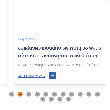
27 กุมภาพันธ์ 2567
ขอแสดงความยินดีกับ รพ.พิษณุเวช พิจิตร
คว้ารางวัล ‘องค์กรคุณภาพแห่งปี ด้านการ
แพทย์และสาธารณสุข’ ประจำปี 2566
โรงพยาบาลพิษณุเวช พิจิตร ในเครือพริ้นซิเพิล เฮลท์แคร์ และ
บมจ.พริ้นซิเพิล แคปิตอล หรือ PRINC นำโดย คุณสิริรัต ไวรักษ์ ผู้
ดูรายละเอียดเพิ่มเติม
ช่วยผู้อำนวยการบริหารโรงพยาบาลพิษณุเวช พิจิตร เป็นตัวแทน
เข้ารับรางวัลเกียรติคุณรางวัลไทย ประจำปี 2566 ‘รางวัลองค์กร
คุณภาพแห่งปี ด้านการแพทย์และสาธารณสุข ประจำปี 2566’ ณ
หอประชุมกองทัพอากาศ โดยมี พลอากาศเอกชลิต พุกผาสุข
องคมนตรี เป็นประธานในพิธีมอบรางวัลดังกล่าว ซึ่งดำเนินการ
ภายใต้โครงการหนึ่งล้านกล้าความดีตอบแทนคุณแผ่นดิน มูลนิธิ