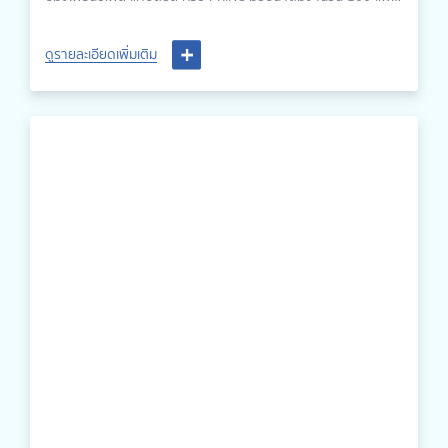
ให้แก่ศูนย์อำนวยความปลอดภัยทางถนนในช่วง 7 วันอันตราย เพื่อ
สนับสนุนจุดบริการประชาชนจังหวัดพิจิตร อีกทั้งยังร่วมกับ
ดูรายละเอียดเพิ่มเติม
สภ.เมืองพิจิตร และ สภ.บางกระทุ่ม จ.พิษณุโลก ในการสนับสนุนติด
ป้ายรณรงค์เพื่อลดอุบัติเหตุตามจุดทางแยกทางหลวงต่าง ๆ ใน
ช่วงเทศกาลปีใหม่อีกด้วย