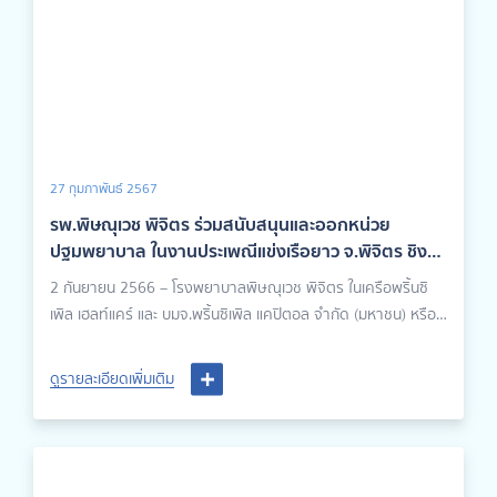
27 กุมภาพันธ์ 2567
รพ.พิษณุเวช พิจิตร ร่วมสนับสนุนและออกหน่วย
ปฐมพยาบาล ในงานประเพณีแข่งเรือยาว จ.พิจิตร ชิง
ถ้วยพระราชทานพระบาทสมเด็จพระเจ้าอยู่หัว ประจำปี
2 กันยายน 2566 – โรงพยาบาลพิษณุเวช พิจิตร ในเครือพริ้นซิ
2566
เพิล เฮลท์แคร์ และ บมจ.พริ้นซิเพิล แคปิตอล จำกัด (มหาชน) หรือ
PRINC สนับสนุนและออกหน่วยปฐมพยาบาลให้บริการแก่ประชาชน
ในงานประเพณีแข่งเรือยาว จังหวัดพิจิตร ชิงถ้วยพระราชทาน
ดูรายละเอียดเพิ่มเติม
พระบาทสมเด็จพระเจ้าอยู่หัว ประจำปี 2566 นำโดยคุณสิริรัต ไว
รักษ์ ผู้ช่วยผู้อำนวยการบริหาร เป็นตัวแทนโรงพยาบาลฯ เข้าร่วม
พิธีเปิดงานดังกล่าว โดยได้รับเกียรติจาก ศาสตราจารย์เกียรติคุณ
นายแพทย์เกษม วัฒนชัย องคมนตรี เป็นประธานในพิธี และนาย