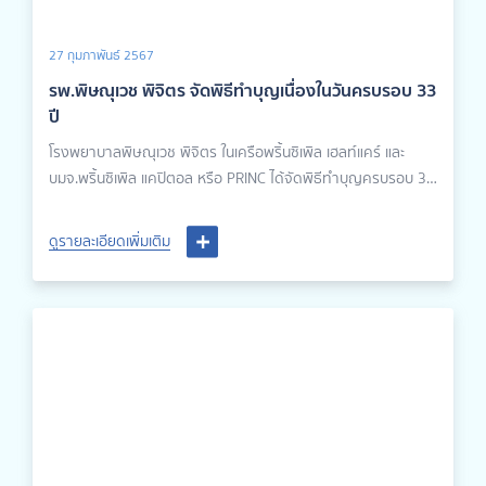
27 กุมภาพันธ์ 2567
รพ.พิษณุเวช พิจิตร จัดพิธีทำบุญเนื่องในวันครบรอบ 33
ปี
โรงพยาบาลพิษณุเวช พิจิตร ในเครือพริ้นซิเพิล เฮลท์แคร์ และ
บมจ.พริ้นซิเพิล แคปิตอล หรือ PRINC ได้จัดพิธีทำบุญครบรอบ 33
ปี โดยภายในงานยังมีการส่งมอบถังออกซิเจนทางการแพทย์ให้กับ
หน่วยกู้ชีพ กู้ภัยในเขตเมืองพิจิตรทั้งสิ้น 3 แห่ง รวมถึงสนับสนุนทุน
ดูรายละเอียดเพิ่มเติม
การศึกษาให้แก่คณะนักเรียนผู้แสดงความสามารถจากโรงเรียนสระ
หลวงพิทยาคม และมอบของที่ระลึก 33 ปีแด่ผู้รับบริการเพื่อ
ตอบแทนความไว้วางใจที่ให้โรงพยาบาลดูแลมาโดยตลอด นำโดย
นพ.วิชญเวทย์ รักษ์กุลชน ผู้อำนวยการโรงพยาบาลพิษณุเวช
พิจิตร เป็นประธานในพิธี และได้รับเกียรติจาก ภญ.วรรณศิริ นิ่ม
พิทักษ์พงศ์ ทายาทผู้ก่อตั้งโรงพยาบาลพิษณุเวชและผู้ก่อตั้ง
พร้อมพ์พา พร้อมกับคณะผู้บริหารโรงพยาบาลในเครือพริ้นซิเพิล
เฮลท์แคร์ เข้าร่วมในพิธีทำบุญดังกล่าวc