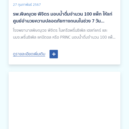
27 กุมภาพันธ์ 2567
รพ.พิษณุเวช พิจิตร มอบน้ำดื่มจำนวน 100 แพ็ก ให้แก่
ศูนย์อำนวยความปลอดภัยทางถนนในช่วง 7 วัน
อันตราย
โรงพยาบาลพิษณุเวช พิจิตร ในเครือพริ้นซิเพิล เฮลท์แคร์ และ
บมจ.พริ้นซิเพิล แคปิตอล หรือ PRINC มอบน้ำดื่มจำนวน 100 แพ็ก
ให้แก่ศูนย์อำนวยความปลอดภัยทางถนนในช่วง 7 วันอันตราย เพื่อ
สนับสนุนจุดบริการประชาชนจังหวัดพิจิตร อีกทั้งยังร่วมกับ
ดูรายละเอียดเพิ่มเติม
สภ.เมืองพิจิตร และ สภ.บางกระทุ่ม จ.พิษณุโลก ในการสนับสนุนติด
ป้ายรณรงค์เพื่อลดอุบัติเหตุตามจุดทางแยกทางหลวงต่าง ๆ ใน
ช่วงเทศกาลปีใหม่อีกด้วย