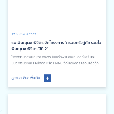
27 กุมภาพันธ์ 2567
รพ.พิษณุเวช พิจิตร จัดโครงการ ‘ครอบครัวกู้ภัย รวมใจ
พิษณุเวช พิจิตร ปีที่ 2’
โรงพยาบาลพิษณุเวช พิจิตร ในเครือพริ้นซิเพิล เฮลท์แคร์ และ
บมจ.พริ้นซิเพิล แคปิตอล หรือ PRINC จัดโครงการครอบครัวกู้ภัย
รวมใจพิษณุเวช พิจิตร ปีที่ 2 เพื่อตอบแทนความเสียสละ และความ
ทุ่มเทในการดูแลประชาชนของเจ้าหน้าที่อาสาทุกท่าน จากหน่วย
ดูรายละเอียดเพิ่มเติม
งานกู้ชีพกู้ภัยในเมืองพิจิตรทั้งสิ้น 11 แห่ง นำโดย นายแพทย์วิชญ
เวทย์ รักษ์กุลชน ผู้อำนวยการโรงพยาบาลพิษณุเวช พิจิตร และ
แพทย์หญิงวิลาสินี รัตนชัยวงศ์ ผู้ช่วยผู้อำนวยการโรงพยาบาล
พิษณุเวช พิจิตร ซึ่งภายในงานมีกิจกรรมลุ้นรางวัล และร่วมกันรับ
ประทานอาหาร พร้อมทั้งแลกเปลี่ยนเรียนรู้ในการดูแลและส่งต่อผู้
ป่วย และมีเจ้าหน้าที่อาสาร่วมงานทั้งสิ้น 80 ท่าน