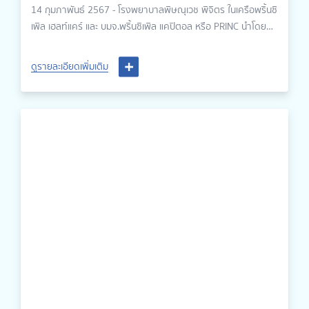
เฮลท์แคร์-“พริ้นซ์ปันสุข”
14 กุมภาพันธ์ 2567 - โรงพยาบาลพิษณุเวช พิจิตร ในเครือพริ้นซิ
เพิล เฮลท์แคร์ และ บมจ.พริ้นซิเพิล แคปิตอล หรือ PRINC นำโดย
นายแพทย์วิชญเวทย์ รักษ์กุลชน ผู้อำนวยการโรงพยาบาล ร่วม
บริจาคเสื้อผ้า เครื่องนุ่งห่ม พร้อมทั้งของเล่น ภายใต้แคมเปญใน
ดูรายละเอียดเพิ่มเติม
เครือพริ้นซิเพิล เฮลท์แคร์ “พริ้นซ์ปันสุข” และเข้าพบ คุณปิยนาฏ
เสงี่ยมศักดิ์ พัฒนาสังคมและความมั่นคงของมนุษย์จังหวัดพิจิตร
ณ ศาลากลาง จังหวัดพิจิตร