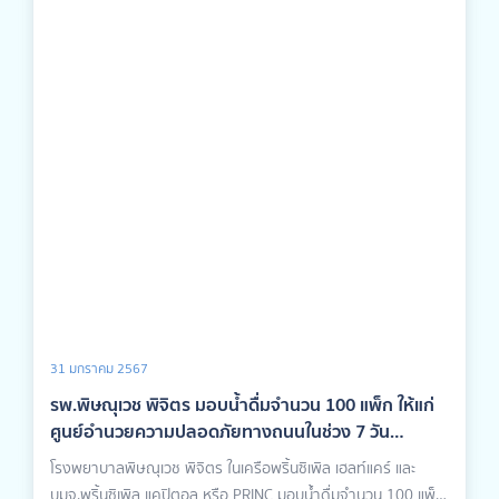
31 มกราคม 2567
รพ.พิษณุเวช พิจิตร มอบน้ำดื่มจำนวน 100 แพ็ก ให้แก่
ศูนย์อำนวยความปลอดภัยทางถนนในช่วง 7 วัน
อันตราย
โรงพยาบาลพิษณุเวช พิจิตร ในเครือพริ้นซิเพิล เฮลท์แคร์ และ
บมจ.พริ้นซิเพิล แคปิตอล หรือ PRINC มอบน้ำดื่มจำนวน 100 แพ็ก