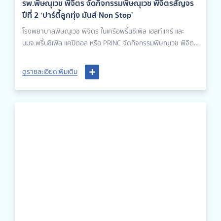
รพ.พิษณุเวช พิจิตร จัดกิจกรรมพิษณุเวช พิจิตรสัญจร
ปีที่ 2 ‘ปาร์ตี้ลูกทุ่ง มันส์ Non Stop’
โรงพยาบาลพิษณุเวช พิจิตร ในเครือพริ้นซิเพิล เฮลท์แคร์ และ
บมจ.พริ้นซิเพิล แคปิตอล หรือ PRINC จัดกิจกรรมพิษณุเวช พิจิตร
สัญจร ปีที่ 2 ภายใต้ธีมงาน ‘ปาร์ตี้ลูกทุ่ง มันส์ Non Stop’ เพื่อ
แทนคำขอบคุณและเชื่อมความสัมพันธ์ระหว่างโรงพยาบาลและ
ดูรายละเอียดเพิ่มเติม
ตัวแทนประกันบริษัทต่าง ๆ นำโดย นายแพทย์วิชญเวทย์ รักษ์กุลชน
ผู้อำนวยการโรงพยาบาลพิษณุเวช พิจิตร และแพทย์หญิงวิลาสินี
รัตนชัยวงศ์ ผู้ช่วยผู้อำนวยการโรงพยาบาลพิษณุเวช พิจิตร ซึ่ง
ภายในงานมีกิจกรรมบูธเกมมากมายให้ได้ร่วมสนุก รวมถึงการ
บรรยายศักยภาพและบริการของโรงพยาบาล โดยแพทย์หญิง
วิลาสินี รัตนชัยวงศ์ ผู้ช่วยผู้อำนวยการโรงพยาบาลพิษณุเวช
พิจิตร นอกจากนี้ยังมีการประกวดรางวัลการแต่งกาย กิจกรรมดัง
กล่าวเต็มไปด้วยความสนุกสนานและได้รับการตอบรับที่ดีจากทาง
ตัวแทนที่เข้าร่วมกว่า 100 ท่าน