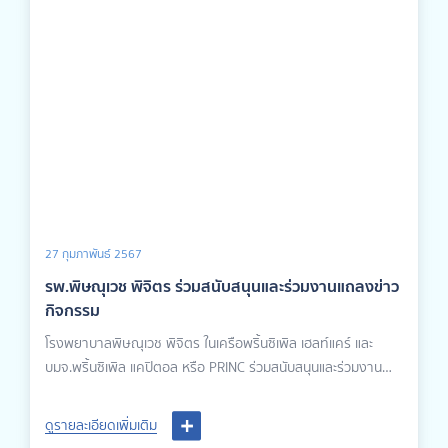
27 กุมภาพันธ์ 2567
รพ.พิษณุเวช พิจิตร ร่วมสนับสนุนและร่วมงานแถลงข่าว
กิจกรรม
โรงพยาบาลพิษณุเวช พิจิตร ในเครือพริ้นซิเพิล เฮลท์แคร์ และ
บมจ.พริ้นซิเพิล แคปิตอล หรือ PRINC ร่วมสนับสนุนและร่วมงาน
แถลงข่าวกิจกรรม "Chalawan Running 2023" ณ องค์การ
บริหารส่วนจังหวัดพิจิตร โดยกำหนดจัดกิจกรรมในวันอาทิตย์ที่
ดูรายละเอียดเพิ่มเติม
24 ธันวาคม 2566 นี้ นำโดย นายแพทย์วิชญเวทย์ รักษ์กุลชน ผู้