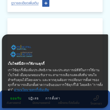
พิจิตร พร้อมด้วยแพทย์หญิงวิลาสินี รัตนชัยวงศ์ ผู้ช่วยผู้อำนวย
ดูรายละเอียดเพิ่มเติม
การโรงพยาบาลพิษณุเวช พิจิตร เข้าพบดร.สุรพล เตียวตระกูล
นายกเทศมนตรีเทศบาลเมืองพิจิตร และนายเเพทย์พัฒน์นัตถ์ ศรีสุ
โข ผู้อำนวยการโรงพยาบาลศรีสุโข เพื่อสวัสดีปีใหม่เนื่องในเทศกาล
ปีใหม่ 2567 นอกจากนี้ยังได้มีโอกาสหารือกันเพื่อสร้างความร่วม
มือระหว่างภาครัฐและภาคเอกชนในการดำเนินงานกิจกรรมต่างๆ
เพื่อดูแลประชาชน ชุมชนและสังคมของจังหวัดพิจิตร
เว็บไซต์นี้มีการใช้งานคุกกี้
เราใช้คุกกี้เพื่อเพิ่มประสิทธิภาพ และประสบการณ์ที่ดีในการใช้งาน
เว็บไซต์ เมื่อคุณกดยอมรับเราจะสามารถเลือกแสดงสิ่งที่น่าสนใจ
สำหรับคุณได้โดยเฉพาะ และหากคุณต้องการเปลี่ยนการตั้งค่าของ
คุกกี้สามารถเลือกตั้งค่าความยินยอมการใช้คุกกี้ได้ โดยคลิก "การตั้ง
ค่า"
อ่านนโยบายคุกกี้เพิ่มเติม
ยอมรับ
ปฏิเสธ
การตั้งค่า
ค้นหาแพทย์
นัดหมายแพทย์
แพ็กเกจ/โปรโมชั่น
โทรหาเรา