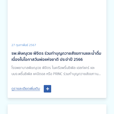
27 กุมภาพันธ์ 2567
รพ.พิษณุเวช พิจิตร ร่วมทำบุญถวายสังฆทานและน้ำดื่ม
เนื่องในโอกาสวันพ่อแห่งชาติ ประจำปี 2566
โรงพยาบาลพิษณุเวช พิจิตร ในเครือพริ้นซิเพิล เฮลท์แคร์ และ
บมจ.พริ้นซิเพิล แคปิตอล หรือ PRINC ร่วมทำบุญถวายสังฆทาน
และน้ำดื่ม เพื่ออุทิศถวายเป็นพระราชกุศลแด่พระบาทสมเด็จพระบรม
ชนกาธิเบศร มหาภูมิพลอดุลยเดชมหาราช บรมนาถบพิตร นำโดย
ดูรายละเอียดเพิ่มเติม
แพทย์หญิงวิลาสินี รัตนชัยวงศ์ ผู้ช่วยผู้อำนวยการโรงพยาบาล
คุณสิริรัต ไวรักษ์ ผู้ช่วยผู้อำนวยการบริหารณ วัดบึงสีไฟภัทรา
ราม โดยมีพระมหาเจษฎากร วิสุทฺธิรํสี ดิษฐ์ทอง เมตตาให้ธรรมะ
และรับสังฆทานเนื่องในโอกาสวันพ่อแห่งชาติ ประจำปี 2566