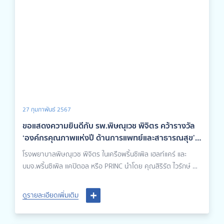
27 กุมภาพันธ์ 2567
ขอแสดงความยินดีกับ รพ.พิษณุเวช พิจิตร คว้ารางวัล
‘องค์กรคุณภาพแห่งปี ด้านการแพทย์และสาธารณสุข’
ประจำปี 2566
โรงพยาบาลพิษณุเวช พิจิตร ในเครือพริ้นซิเพิล เฮลท์แคร์ และ
บมจ.พริ้นซิเพิล แคปิตอล หรือ PRINC นำโดย คุณสิริรัต ไวรักษ์ ผู้
ช่วยผู้อำนวยการบริหารโรงพยาบาลพิษณุเวช พิจิตร เป็นตัวแทน
เข้ารับรางวัลเกียรติคุณรางวัลไทย ประจำปี 2566 ‘รางวัลองค์กร
ดูรายละเอียดเพิ่มเติม
คุณภาพแห่งปี ด้านการแพทย์และสาธารณสุข ประจำปี 2566’ ณ
หอประชุมกองทัพอากาศ โดยมี พลอากาศเอกชลิต พุกผาสุข