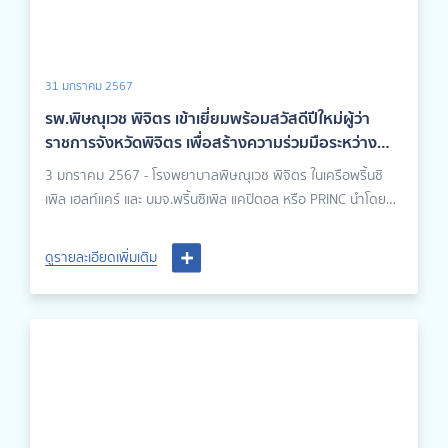
31 มกราคม 2567
รพ.พิษณุเวช พิจิตร เข้าเยี่ยมพร้อมสวัสดีปีใหม่ผู้ว่า
ราชการจังหวัดพิจิตร เพื่อสร้างความร่วมมือระหว่าง
ภาครัฐและภาคเอกชน
3 มกราคม 2567 - โรงพยาบาลพิษณุเวช พิจิตร ในเครือพริ้นซิ
เพิล เฮลท์แคร์ และ บมจ.พริ้นซิเพิล แคปิตอล หรือ PRINC นำโดย
นายเเพทย์วิชเวทย์ รักษ์กุลชน ผู้อำนวยการโรงพยาบาลพิษณุเวช
พิจิตร พร้อมด้วยเเพทย์หญิงวิลาสินี รัตนชัยวงศ์ ผู้ช่วยผู้อำนวย
ดูรายละเอียดเพิ่มเติม
การโรงพยาบาลพิษณุเวช พิจิตร เข้าพบท่านอดิเทพ กมลเวชช์ ผู้
ว่าราชการจังหวัดพิจิตร, ท่านสิงหราช วงศ์เสงี่ยม, ท่านขรรค์ไชย
ทันธิมา รองผู้ว่าราชการจังหวัดพิจิตร และคุณไกรสร เคาไวยกุล
ประธานหอการค้าจังหวัดพิจิตร เพื่อสวัสดีปีใหม่เนื่องในเทศกาลปี
ใหม่ 2567 ณ ศาลากลางจังหวัดพิจิตร นอกจากนี้ยังได้มีโอกาส
หารือกันเพื่อสร้างความร่วมมือระหว่างภาครัฐและภาคเอกชนใน
งานกิจกรรมต่าง ๆ เพื่อดูแลประชาชน ชุมชนและสังคมของจังหวัด
พิจิตร