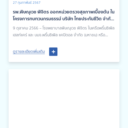
27 กุมภาพันธ์ 2567
รพ.พิษณุเวช พิจิตร ออกหน่วยตรวจสุขภาพเบื้องต้น ใน
โครงการทบทวนกรมธรรม์ บริษัท ไทยประกันชีวิต จำกัด
(มหาชน)
9 ตุลาคม 2566 – โรงพยาบาลพิษณุเวช พิจิตร ในเครือพริ้นซิเพิล
เฮลท์แคร์ และ บมจ.พริ้นซิเพิล แคปิตอล จำกัด (มหาชน) หรือ
PRINC ออกหน่วยบริการตรวจสุขภาพเบื้องต้น ให้กับลูกค้าระดับ
VIP และบุคลากรในองค์การบริหารส่วนตำบล ในโครงการทบทวน
ดูรายละเอียดเพิ่มเติม
กรมธรรม์ บริษัท ไทยประกันชีวิต จำกัด (มหาชน) ณ อบต.นาขอม
อ.ไพศาลี จ.นครสวรรค์ ซึ่งมีบริการตรวจสุขภาพเบื้องต้นโดยใช้
เครื่องวัดความดันและเครื่อง Inbody ตรวจวิเคราะห์องค์ประกอบ
ของร่างกาย นอกจากนี้วิทยากรได้บรรยายความรู้ด้านสุขภาพ และ
สนับสนุนของรางวัลให้ผู้เข้าร่วมกิจกรรม และมีผู้เข้าร่วมกิจกรรมใน
ครั้งนี้ประมาณ 40 ท่าน