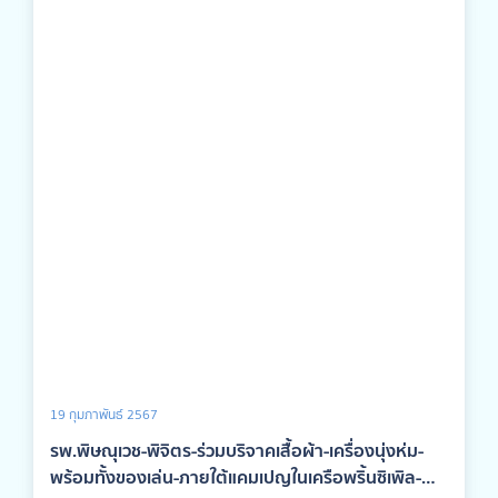
พยนต์ อัศวพิชยนต์ ผู้ว่าราชการจังหวัดพิจิตร ประธานคณะ
กรรมการการจัดงานฯ เป็นผู้กล่าวรายงานวัตถุประสงค์การจัด
งาน พร้อมด้วย ผู้พิพากษาหัวหน้าศาล ผู้บังคับการตำรวจภูธร
จังหวัดพิจิตร รองผู้ว่าราชการจังหวัดพิจิตร หัวหน้าส่วนราชการ
ภาครัฐ ภาคเอกชน และประชาชน เข้าร่วมพิธีฯ ณ ปะรำพิธีฯ วัดท่า
หลวง พระอารามหลวง อำเภอเมืองพิจิตร จังหวัดพิจิตร
19 กุมภาพันธ์ 2567
รพ.พิษณุเวช-พิจิตร-ร่วมบริจาคเสื้อผ้า-เครื่องนุ่งห่ม-
พร้อมทั้งของเล่น-ภายใต้แคมเปญในเครือพริ้นซิเพิล-