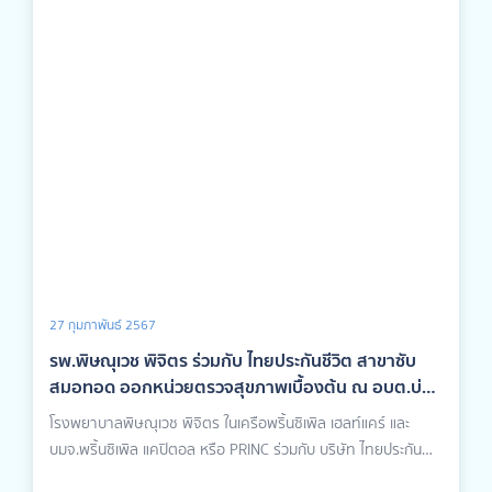
27 กุมภาพันธ์ 2567
รพ.พิษณุเวช พิจิตร ร่วมกับ ไทยประกันชีวิต สาขาซับ
สมอทอด ออกหน่วยตรวจสุขภาพเบื้องต้น ณ อบต.บ่อ
รัง จ.เพชรบูรณ์
โรงพยาบาลพิษณุเวช พิจิตร ในเครือพริ้นซิเพิล เฮลท์แคร์ และ
บมจ.พริ้นซิเพิล แคปิตอล หรือ PRINC ร่วมกับ บริษัท ไทยประกัน
ชีวิต จำกัด (มหาชน) สาขาซับสมอทอด จ.เพชรบูรณ์ ออกหน่วย