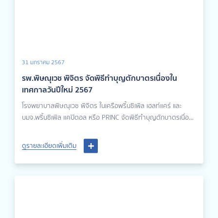
31 มกราคม 2567
รพ.พิษณุเวช พิจิตร จัดพิธีทำบุญตักบาตรเนื่องใน
เทศกาลวันปีใหม่ 2567
โรงพยาบาลพิษณุเวช พิจิตร ในเครือพริ้นซิเพิล เฮลท์แคร์ และ
บมจ.พริ้นซิเพิล แคปิตอล หรือ PRINC จัดพิธีทำบุญตักบาตรเนื่อง
ในเทศกาลวันปีใหม่ 2567 นำโดย นายแพทย์วิชญเวทย์ รักษ์กุลชน
ผู้อำนวยการโรงพยาบาลพิษณุเวช พิจิตร, แพทย์หญิงวิลาสินี
ดูรายละเอียดเพิ่มเติม
รัตนชัยวงศ์ ผู้ช่วยผู้อำนวยการโรงพยาบาลพิษณุเวช พิจิตร, นาย
แพทย์สราวุธ แสนเสมอ ประธานองค์กรแพทย์โรงพยาบาลพิษณุ
เวช พิจิตร และได้รับเมตตาจากพระครูสังฆรักษ์กิตติคุณ เจ้าอาวาส
วัดถ้ำชาละวัน นำพิธีในครั้งนี้ และมีผู้รับบริการร่วมตักบาตร
ข้าวสารอาหารแห้ง อีกทั้งยังมีการประพรมน้ำมนต์ให้แก่บุคลากร
และผู้รับบริการเพื่อความเป็นสิริมงคล